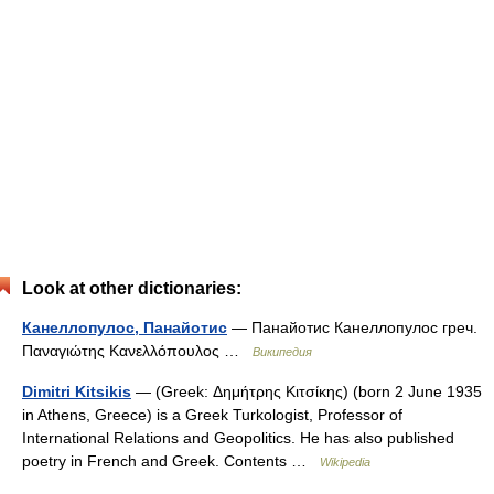
Look at other dictionaries:
Канеллопулос, Панайотис
— Панайотис Канеллопулос греч.
Παναγιώτης Κανελλόπουλος …
Википедия
Dimitri Kitsikis
— (Greek: Δημήτρης Κιτσίκης) (born 2 June 1935
in Athens, Greece) is a Greek Turkologist, Professor of
International Relations and Geopolitics. He has also published
poetry in French and Greek. Contents …
Wikipedia