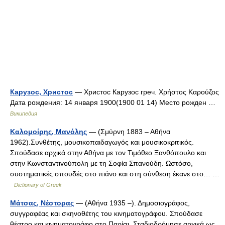
Карузос, Христос
— Христос Карузос греч. Χρήστος Καρούζος
Дата рождения: 14 января 1900(1900 01 14) Место рожден …
Википедия
Καλομοίρης, Μανόλης
— (Σμύρνη 1883 – Αθήνα
1962).Συνθέτης, μουσικοπαιδαγωγός και μουσικοκριτικός.
Σπούδασε αρχικά στην Αθήνα με τον Τιμόθεο Ξανθόπουλο και
στην Kωνσταvτιvoύπoλη με τη Σοφία Σπανούδη. Ωστόσο,
συστηματικές σπουδές στο πιάνο και στη σύνθεση έκανε στο… …
Dictionary of Greek
Μάτσας, Νέστορας
— (Αθήνα 1935 –). Δημοσιογράφος,
συγγραφέας και σκηνοθέτης του κινηματογράφου. Σπούδασε
θέατρο και κινηματογράφο στο Παρίσι. Σταδιοδρόμησε αρχικά ως