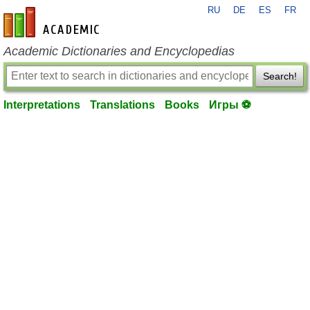
RU
DE
ES
FR
en-academic.com
Academic Dictionaries and Encyclopedias
Search!
Interpretations
Translations
Books
Игры ⚽