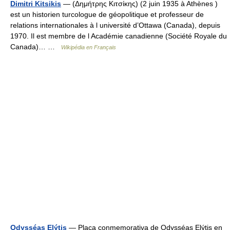
Dimitri Kitsikis
— (Δημήτρης Κιτσίκης) (2 juin 1935 à Athènes )
est un historien turcologue de géopolitique et professeur de
relations internationales à l université d’Ottawa (Canada), depuis
1970. Il est membre de l Académie canadienne (Société Royale du
Canada)… …
Wikipédia en Français
Odysséas Elýtis
— Placa conmemorativa de Odysséas Elýtis en